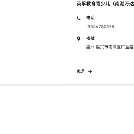
英孚教育青少儿（南湖万达
电话
13656780375
地址
嘉兴 嘉兴市南湖区广益路110
更多