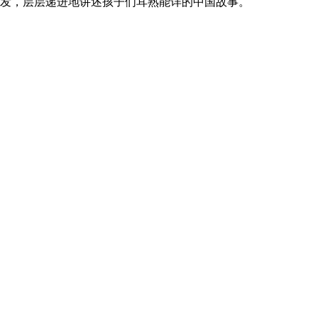
发，层层递进地讲述孩子们耳熟能详的中国故事。