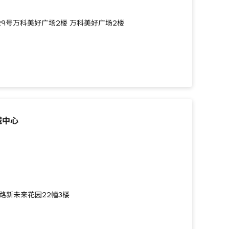
29号万科美好广场2楼 万科美好广场2楼
城中心
路新未来花园22幢3楼