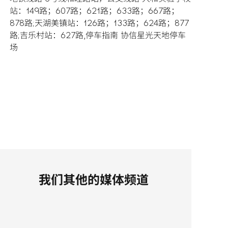
站：149路；607路；621路；633路；667路；
878路;天湖美镇站：126路；133路；624路；877
路;吉乐村站：627路,停车指南 协信星光天地停车
场
我们其他的媒体频道