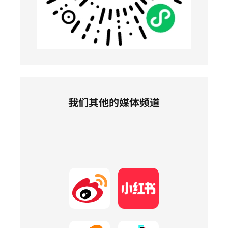
我们其他的媒体频道