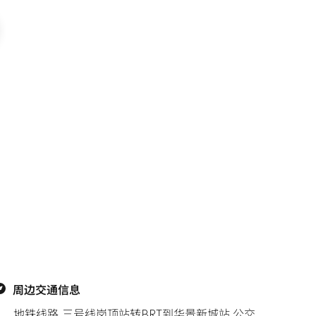
周边交通信息
地铁线路 三号线岗顶站转BRT到华景新城站,公交