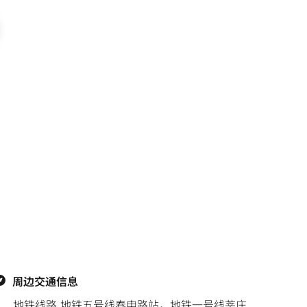
周边交通信息
地铁线路 地铁五号线春申路站，地铁一号线莘庄