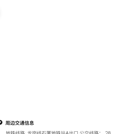
周边交通信息
地铁线路: 龙岗线石厦地铁站A出口,公交线路： 28